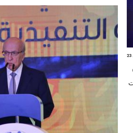
23
 بيروت