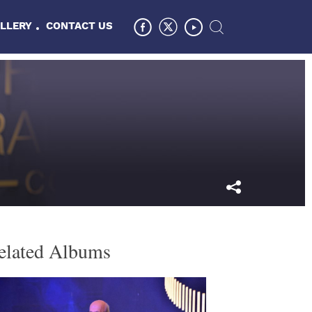
LLERY
CONTACT US
elated Albums