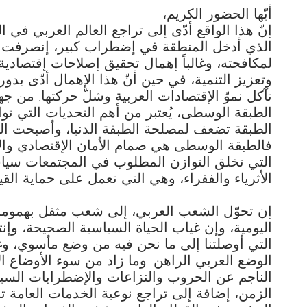
أيّها الحضور الكريم،
إنّ هذا الواقع أدّى إلى تراجع العالم العربي في 
الذي أدخل المنطقة في إضطراب كبير، إنصرفت ال
لمكافحته، وغالباً إهمال تحقيق إصلاحات إقتصا
وتعزيز التنمية، في حين أنّ هذا الإهمال أدّى بدور
تآكل نموّ الإقتصادات العربية وشلّ حركتها. من جهة ث
الطبقة الوسطى، يُعتبر من أهم التحديات التي توا
الطبقة تضعف لمصلحة الطبقة الدنيا، وأصبحت الف
فالطبقة الوسطى هي صمام الأمان الإقتصادي وال
التي تخلق التوازن المطلوب في المجتمعات سياسي
الأثرياء والفقراء، وهي التي تعمل على حماية القيم 
إن تحوّل الشعب العربي، إلى شعب مثقل بهمومه ا
اليومية، وإن غياب الحياة السياسية الصحيحة، وإن
التي أوصلتنا إلى ما نحن فيه من وضع مأسوي، وغ
الوضع العربي الراهن. وما زاد من سوء الأوضاع الإ
الناجم عن الحروب والنزاعات والإضطرابات السي
الزمن، إضافة إلى تراجع نوعية الخدمات العامة ت