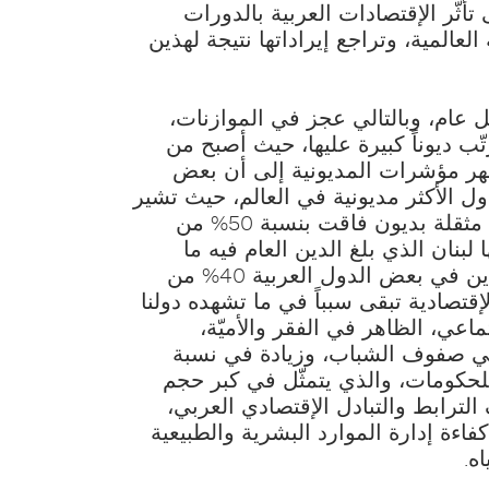
أثّر الإقتصادات العربية بالدورات
العالمية، وتراجع إيراداتها نتيجة لهذين
 عام، وبالتالي عجز في الموازنات،
ّب ديوناً كبيرة عليها، حيث أصبح من
هر مؤشرات المديونية إلى أن بعض
دول الأكثر مديونية في العالم، حيث تشير
دراسة لصندوق النقد العربي إلى أنّ 11 بلداً عربياً مثقلة بديون فاقت بنسبة 50% من
لديها عام 2017، في مقدمها لبنان الذي بلغ الدين العام فيه ما
يوازي 150% من الناتج، كما بلغت نسبة خدمة الدين في بعض الدول العربية 40% من
لإقتصادية تبقى سبباً في ما تشهده دولنا
ماعي، الظاهر في الفقر والأميّة،
في صفوف الشباب، وزيادة في نسبة
للحكومات، والذي يتمثّل في كبر حجم
الترابط والتبادل الإقتصادي العربي،
اءة إدارة الموارد البشرية والطبيعية
ه.