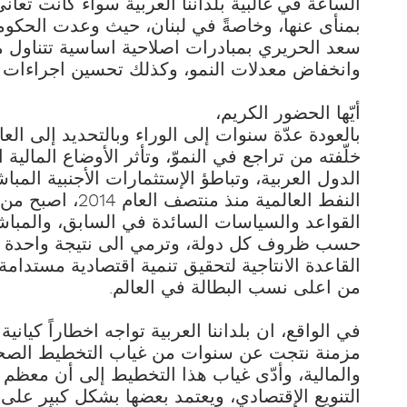
الساعة في غالبية بلداننا العربية سواء كانت تع
بمنأى عنها، وخاصةً في لبنان، حيث وعدت الحكومة 
سعد الحريري بمبادرات اصلاحية اساسية تتناول مع
وانخفاض معدلات النمو، وكذلك تحسين اجراءات ا
أيّها الحضور الكريم،
خلّفته من تراجع في النموّ، وتأثر الأوضاع المال
الدول العربية، وتباطؤ الإستثمارات الأجنبية المب
النفط العالمية منذ
القواعد والسياسات السائدة في السابق، والمبا
حسب ظروف كل دولة، وترمي الى نتيجة واحدة وه
القاعدة الانتاجية لتحقيق تنمية اقتصادية مستد
من اعلى نسب البطالة في العالم.
في الواقع، ان بلداننا العربية تواجه اخطاراً كيا
مزمنة نتجت عن سنوات من غياب التخطيط الصحي
والمالية، وأدّى غياب هذا التخطيط إلى أن معظم 
التنويع الإقتصادي، ويعتمد بعضها بشكل كبير على 