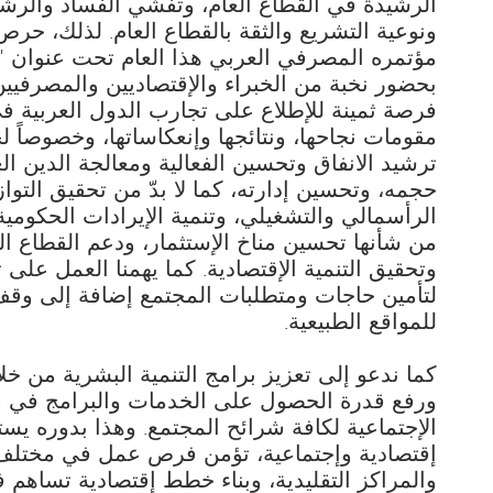
الرشيدة في القطاع العام، وتفشي الفساد والرشو
ونوعية التشريع والثقة بالقطاع العام. لذلك، حرص
مؤتمره المصرفي العربي هذا العام تحت عنوان "ا
بحضور نخبة من الخبراء والإقتصاديين والمصرفيين
فرصة ثمينة للإطلاع على تجارب الدول العربية في
مقومات نجاحها، ونتائجها وإنعكاساتها، وخصوصاً لج
ترشيد الانفاق وتحسين الفعالية ومعالجة الدين ا
حجمه، وتحسين إدارته، كما لا بدّ من تحقيق التواز
الرأسمالي والتشغيلي، وتنمية الإيرادات الحكومي
من شأنها تحسين مناخ الإستثمار، ودعم القطاع ا
وتحقيق التنمية الإقتصادية. كما يهمنا العمل على ت
لتأمين حاجات ومتطلبات المجتمع إضافة إلى وقف ا
للمواقع الطبيعية.
كما ندعو إلى تعزيز برامج التنمية البشرية من خل
ورفع قدرة الحصول على الخدمات والبرامج في مج
الإجتماعية لكافة شرائح المجتمع. وهذا بدوره يست
إقتصادية وإجتماعية، تؤمن فرص عمل في مختلف 
والمراكز التقليدية، وبناء خطط إقتصادية تساهم 