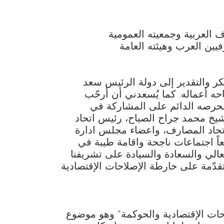
العربية وجمعيته العمومية
يين العرب وهيئته العامة
كر والتقدير إلى دولة الرئيس سعد
احه أعماله. كما يُسعدني أن أرحّب
لحرصه الدائم على المشاركة في
الشيخ محمد جراح الصباح، رئيس اتحاد
تحاد المصارف، واعضاء مجلس ادارة
عاً اجتماعات ناجحة واقامة طيبة في
الي والسعادة والسيادة على تشريفنا
قدّمة على خارطة الإصلاحات الإقتصادية
احات الإقتصادية والحوكمة" وهو موضوع