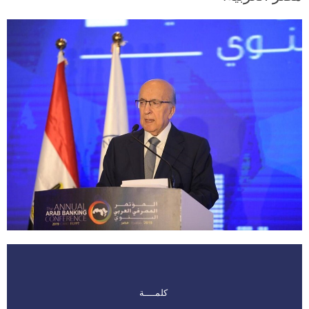
كلمــــة