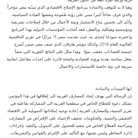
قريباً وربما غيره ايضاً من الدول العربية.
وهنا لا بد للتوقف والاشادة ببرنامج الإصلاح الاقتصادي الذي تبنـّته مصر مؤخراً
والذي عرف نجاحاً كبيراَ مبني على رؤية طموحة وضعتها القيادة السياسية،
وأدّى الى تحسين مناخ الاستثمار وبيئة الأعمال من خلال إصلاحات تشريعية
ومؤسسية وهيكلية. وبالفعل، فقد أشادت المؤسسات الدولية بهذا البرنامج
واعتبرته نموذجا يُحتذى به، حيث تقدمت مصر 15 مركزًا في تقرير التنافسية
العالمية للعام 2019، وكذلك مؤشر هارفارد الذي صنف مصر ضمن أسرع
خمسة اقتصادات حققت نموًا. وهذا مثال على النتائج الفورية التي تنشأ
بفعل سياسة نقدية ورؤية اقتصادية واضحة قادرة على احداث مفاعيل ايجابية
سريعة في بيئة حاضنة للاستثمارات والاعمال.
ايها السيدات والسادة،
إن الرسالة التي يهدف إتحاد المصارف العربية الى إطلاقها في هذا المؤتمر،
تشكل دعوة للقطاع الخاص في منطقتنا العربية الى المشاركة بفاعلية في
تعزيز التنمية، وللمصارف العربية إعادة توجيه إمكاناتها التمويلية الى الاقتصاد
الحقيقي والتنمية، وللحكومات تخفيف الإعتماد على الإقتراض من المصارف،
ومزاحمة القطاع الخاص في سعيه للحصول على التمويل، والتقيد بإجراءات
إدارة المخاطر وليس تجنبها، مع التأكيد على الإلتزام بالقوانين والتشريعات،