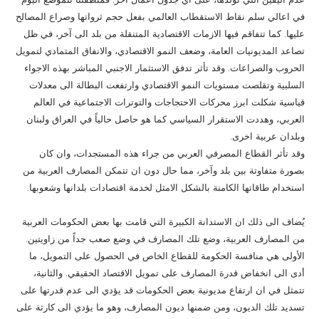
عدم اليقين التي تولدها، على اي جدول اعمال آخر. فمنطقتنا تتموضع اليوم
في اعالي سلم نقاط الاستقطاب العالمي بفعل حجم ثرواتها وصراع المصالح
عليها. كما تتفاقم فيها الازمات الاقتصادية المتنقلة من بلد الى آخر، في ظل
تصاعد المديونيات العامة، وضعف النمو الاقتصادي، والانفاق المتمادي لتمويل
الحروب والصراعات. وقد تأثر تدفق الاستثمار الاجنبي المباشر بهذه الاجواء
السلبية وتقلصت مستويات النمو الاقتصادي وارتفعت البطالة الى معدلات
قياسية شكلت ابرز محركات الاحتجاجات والتوترات الاجتماعية في العالم
العربي، وهددت الاستقرار السياسي كما هو حاصل حالياً في العراق ولبنان
وبلدان عربية اخرى.
وقد تأثر القطاع المصرفي العربي من جراء هذه المستجدات، وان كان
بصورة متفاوتة بين بلد وآخر، مما حال دون ان تتمكن المصارف العربية من
استخدام طاقاتها الكامنة بالشكل الامثل لخدمة اقتصادات بلدانها وشعوبها.
يُضاف الى ذلك ان الاستدانة الكبيرة التي قامت بها بعض الحكومات العربية
من المصارف العربية، وضع تلك المصارف في وضع صعب جداً من زاويتين.
الأولى هي منافسة الحكومة للقطاع الخاص في الحصول على التمويل، ما
أدى الى انخفاض قدرة المصارف على تمويل الاقتصاد الحقيقي. والثانية،
تتمثل في ان ارتفاع مديونية بعض الحكومات قد يؤدي الى عدم قدرتها على
تسديد تلك الديون، ومن ضمنها ديون المصارف، وهو ما يؤدي الى كارثة على