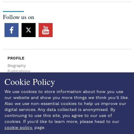
Follow us on
PROFILE
Biography
Publications
Press Archive
Cookie Policy
NEWSROOM
Press Articles
We use cookies to store information about how you use
News
our website and show you more things we think you’ll like.
SPEECHES
Also we use non-essential cookies to help us improve our
EVENTS
digital services. Any data collected is anonymised. By
GALLERY
continuing to use this site, you agree to our use of
cookies. If you'd like to learn more, please head to our
Photos
CONTACT US
cookie policy.
page.