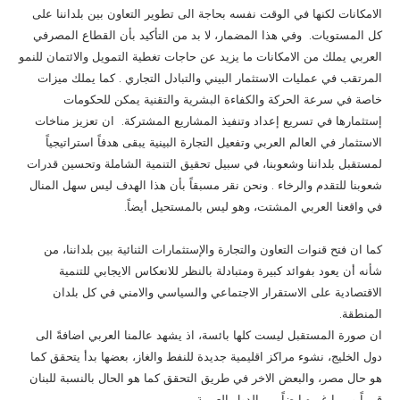
الامكانات لكنها في الوقت نفسه بحاجة الى تطوير التعاون بين بلداننا على
كل المستويات. وفي هذا المضمار، لا بد من التأكيد بأن القطاع المصرفي
العربي يملك من الامكانات ما يزيد عن حاجات تغطية التمويل والائتمان للنمو
المرتقب في عمليات الاستثمار البيني والتبادل التجاري . كما يملك ميزات
خاصة في سرعة الحركة والكفاءة البشرية والتقنية يمكن للحكومات
إستثمارها في تسريع إعداد وتنفيذ المشاريع المشتركة. ان تعزيز مناخات
الاستثمار في العالم العربي وتفعيل التجارة البينية يبقى هدفاً استراتيجياً
لمستقبل بلداننا وشعوبنا، في سبيل تحقيق التنمية الشاملة وتحسين قدرات
شعوبنا للتقدم والرخاء . ونحن نقر مسبقاً بأن هذا الهدف ليس سهل المنال
في واقعنا العربي المشتت، وهو ليس بالمستحيل أيضاً.
كما ان فتح قنوات التعاون والتجارة والإستثمارات الثنائية بين بلداننا، من
شأنه أن يعود بفوائد كبيرة ومتبادلة بالنظر للانعكاس الايجابي للتنمية
الاقتصادية على الاستقرار الاجتماعي والسياسي والامني في كل بلدان
المنطقة.
ان صورة المستقبل ليست كلها بائسة، اذ يشهد عالمنا العربي اضافةً الى
دول الخليج، نشوء مراكز اقليمية جديدة للنفط والغاز، بعضها بدأ يتحقق كما
هو حال مصر، والبعض الاخر في طريق التحقق كما هو الحال بالنسبة للبنان