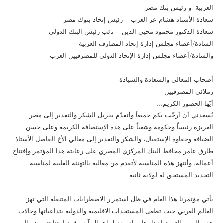
العربية و رئيس بنك مصر
سعادة الأستاذ هشام عز العرب – رئيس إتحاد بنوك مصر
سعادة الدكتور محمود محيي الدين – نائب رئيس البنك الدولي
السادة/أعضاء مجلس إدارة إتحاد المصارف العربية
والسادة/أعضاء مجلس إدارة الإتحاد الدولي للمصرفيين العرب
أصحاب المعالي والسعادة والسيادة
زملائي المصرفيين
أيّها الحضور الكريم،،،
يُسعدني أن أرحّب بكم جميعاً وأتقدّم بجزيل الشكر والتقدير إلى مصر
العزيزة رئيساً وحكومة وشعباً على هذه الإستضافة الكريمة وعلى حسن
الضيافة وحفاوة الإستقبال، والشكر والتقدير إلى معالي الأخ الفاضل الأستاذ
طارق عامر محافظ البنك المركزي المصري على رعايته هذا المؤتمر وإفتتاح
أعماله، وأنتهز هذه المناسبة لأتقدم من معاليه بالتهنئة القلبية لمناسبة
التجديد المستحق له لولاية ثانية.
يأتي مؤتمرنا هذا العام في ظل استمرار الاضطرابات المتنقلة التي تهز
العالم العربي حيث تطغى المستجدات الاقليمية والدولية بتداعياتها وحالات