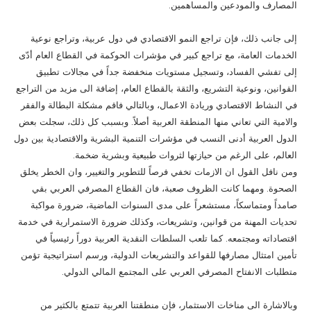
المصارف والمودعين والمساهمين.
إلى جانب ذلك، فإن تراجع النمو الاقتصادي في دول عربية، وتراجع نوعية
الخدمات العامة، مع تراجع كبير في مؤشرات الحوكمة في القطاع العام أدّى
إلى تفشي الفساد، وتسجيل مستويات منخفضة جداً في مجالات تطبيق
القوانين، ونوعية التشريع، والثقة بالقطاع العام، إضافة الى مزيد من التراجع
في النشاط الاقتصادي وريادة الاعمال، وبالتالي فاقم مشكلة البطالة والفقر
والامية التي تعاني منها المنطقة العربية أصلاً. وبسبب كل ذلك، سجلت بعض
الدول العربية أدنى النسب في مؤشرات التنمية البشرية والاقتصادية بين دول
العالم، على الرغم من حيازتها لثروات طبيعية وبشرية ضخمة.
ومن نافل القول ان الازمات تخفي فرصاً للتطوير والتغيير، وان الخطر يخلق
الصحوة. ومهما كانت الظروف صعبة، فان القطاع المصرفي العربي بقي
صامداً ومتماسكاً، مستشعراً على مدى السنوات الماضية، ضرورة مواكبة
تحديات المهنة من قوانين، وتشريعات، وكذلك ضرورة الاستمرارية في خدمة
اقتصاداته ومجتمعه. كما تلعب السلطات النقدية العربية دوراً رئيسياً في
تأمين امتثال مصارفها للقواعد والتشريعات الدولية، ورسم استراتيجية تؤمن
متطلبات الانفتاح المصرفي العربي على المجتمع المالي الدولي.
وبالاشارة الى مناخات الاستثمار، فإن منطقتنا العربية تتمتع بالكثير من